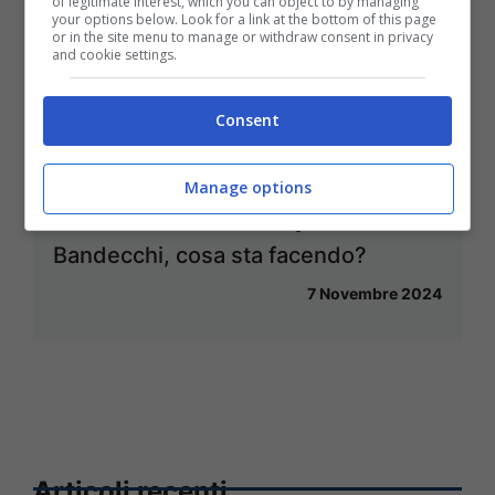
of legitimate interest, which you can object to by managing
your options below. Look for a link at the bottom of this page
or in the site menu to manage or withdraw consent in privacy
and cookie settings.
Consent
Manage options
L’allenamento alla Rocky di Stefano
Bandecchi, cosa sta facendo?
7 Novembre 2024
Articoli recenti