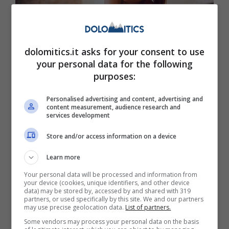
dolomitics.it asks for your consent to use
your personal data for the following
purposes:
Personalised advertising and content, advertising and
Training Space, la nuova frontiera
content measurement, audience research and
services development
dell’allenamento è qui
Store and/or access information on a device
7 Novembre 2024
Learn more
Your personal data will be processed and information from
your device (cookies, unique identifiers, and other device
data) may be stored by, accessed by and shared with 319
partners, or used specifically by this site. We and our partners
may use precise geolocation data.
List of partners.
Some vendors may process your personal data on the basis