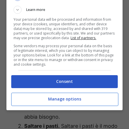
intera di gelato dopo cena. Ma non sono solo
Learn more
queste le abitudini che fanno ingrassare.
Ce
Your personal data will be processed and information from
your device (cookies, unique identifiers, and other device
ne sono 6 apparentemente molto più
data) may be stored by, accessed by and shared with 319
partners, or used specifically by this site. We and our partners
innocue che non ti permettono di ritrovare la
may use precise geolocation data.
List of partners.
forma fisica che vorrest
i. Vediamo quali
Some vendors may process your personal data on the basis
of legitimate interest, which you can object to by managing
sono.
your options below. Look for a link at the bottom of this page
or in the site menu to manage or withdraw consent in privacy
and cookie settings.
Mangiare troppo in fretta
. Se mangi
troppo velocemente non permetti al
Consent
tuo cervello di elaborare il senso di
sazietà e, dunque, mangerai molto più
Manage options
di quanto il tuo corpo effettivamente
abbia bisogno.
Saltare i pasti.
Saltare i pasti è il modo