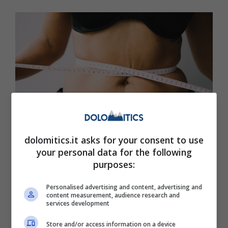
dolomitics.it asks for your consent to use
your personal data for the following
Queste 6 abitudini ti fanno ingrassare: liberatene
purposes:
subito/Dolomitics.it
Personalised advertising and content, advertising and
Tutti sappiamo, ad esempio, che non
content measurement, audience research and
services development
dimagriremo se ogni sera mangiamo una
Store and/or access information on a device
tavoletta intera di cioccolato o una vaschetta