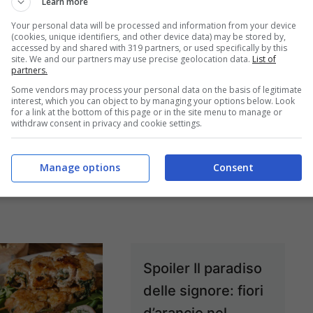
Learn more
Your personal data will be processed and information from your device
(cookies, unique identifiers, and other device data) may be stored by,
natalizi a
La tua pelle
accessed by and shared with 319 partners, or used specifically by this
site. We and our partners may use precise geolocation data.
List of
 costo: un
invecchia troppo in
partners.
Some vendors may process your personal data on the basis of legitimate
ne per delle
fretta? Tutta colpa
interest, which you can object to by managing your options below. Look
for a link at the bottom of this page or in the site menu to manage or
 low cost
di questi cibi:
withdraw consent in privacy and cookie settings.
eliminali subito!
23 Novembre 2024
21 Novembre 2024
Manage options
Consent
Spoiler Il paradiso
delle signore: fiori
d’arancio nel