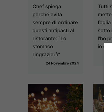
Chef spiega
Tutti 
perché evita
mette
sempre di ordinare
foglia
questi antipasti al
sotto 
ristorante: “Lo
l’ho 
stomaco
io ed
ringrazierà”
24 Novembre 2024