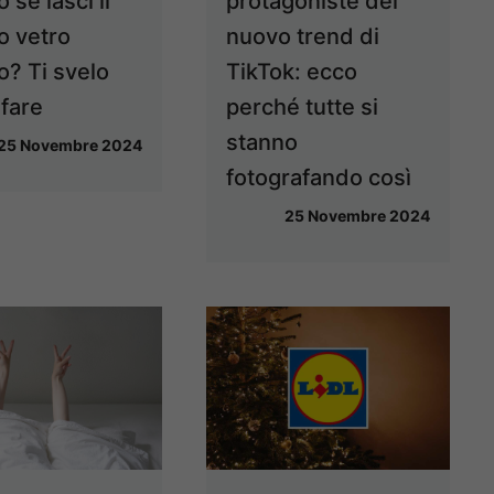
o se lasci il
protagoniste del
o vetro
nuovo trend di
o? Ti svelo
TikTok: ecco
fare
perché tutte si
stanno
25 Novembre 2024
fotografando così
25 Novembre 2024