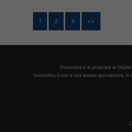
1
2
3
>>
Dolomitics.it di proprietà di DAD
Dolomitics.it non è una testata giornalistica, i
L