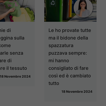
ie di
Le ho provate tutte
ggina sulla
ma il bidone della
 come
spazzatura
narle senza
puzzava sempre:
are di
mi hanno
re il tessuto
consigliato di fare
così ed è cambiato
18 Novembre 2024
tutto
18 Novembre 2024