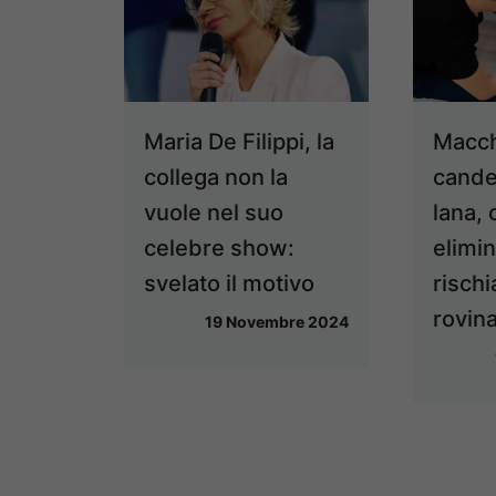
Maria De Filippi, la
Macch
collega non la
cande
vuole nel suo
lana,
celebre show:
elimi
svelato il motivo
rischi
rovina
19 Novembre 2024