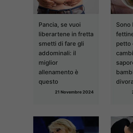
Pancia, se vuoi
Sono 
liberartene in fretta
fettin
smetti di fare gli
petto 
addominali: il
cambi
miglior
sapor
allenamento è
bambi
questo
divora
21 Novembre 2024