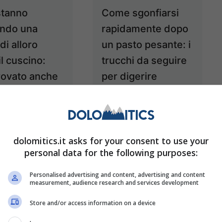
stanno
Come sgonfiarsi
ndo una
rapidamente dopo
 di alloro
un pasto pesante: i
il cuscino:
trucchi da seguire
provato anche
per digerire
 ha funzionato
immediatamente
23 Novembre 2024
23 Novembre 2024
dolomitics.it asks for your consent to use your
personal data for the following purposes:
Personalised advertising and content, advertising and content
measurement, audience research and services development
Store and/or access information on a device