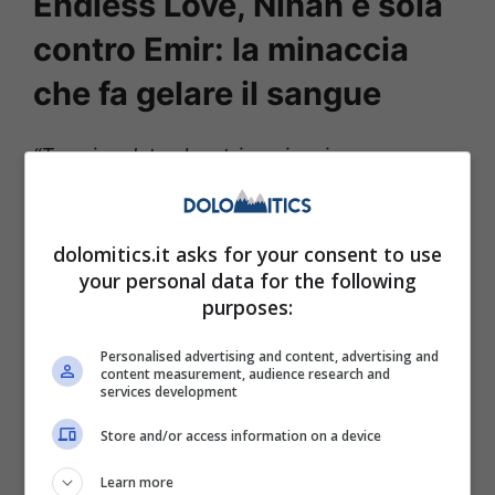
Endless Love, Nihan è sola
contro Emir: la minaccia
che fa gelare il sangue
“Tu sei andata al matrimonio e io sono
andato in ospedale –
esclamerà
l’imprenditore facendo riferimento al ricovero
dolomitics.it asks for your consent to use
di Galip -.
Scommetto che hai ballato con
your personal data for the following
Kemal”.
Emir sarà fuori di sé e arriverà ad
purposes:
attaccare Nihan, forzandola a danzare
Personalised advertising and content, advertising and
insieme
. La donna si rifiuterà di obbedirgli e
content measurement, audience research and
services development
lui si farà sempre più insistente.
Store and/or access information on a device
Learn more