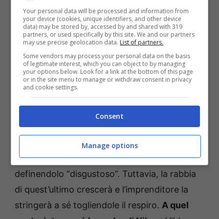
Your personal data will be processed and information from
your device (cookies, unique identifiers, and other device
data) may be stored by, accessed by and shared with 319
partners, or used specifically by this site. We and our partners
may use precise geolocation data.
List of partners.
Some vendors may process your personal data on the basis
of legitimate interest, which you can object to by managing
your options below. Look for a link at the bottom of this page
or in the site menu to manage or withdraw consent in privacy
and cookie settings.
Endless Love, Nihan è sola contro Emir: la minaccia che fa
Consent
gelare il sangue (Mediaset Infinity) – dolomitics.it
“Voglio stare con te, voglio invecchiare con
Manage options
te”,
le dirà Emir. Sezin respingerà l’uomo
definendolo “disgustoso”. Tuttavia, la rabbia
di quest’ultimo crescerà e l’imprenditore la
stringerà a sé togliendole il respiro.
A quel