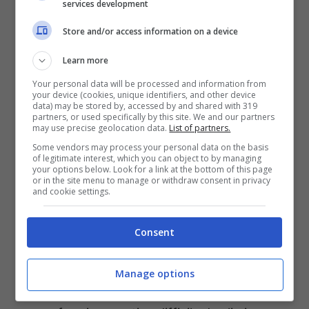
services development
grasso e polvere possono creare cattivi odori
e alterare la qualità dei piatti. Inoltre, il vetro
Store and/or access information on a device
sporco non permette di controllare la cottura
Learn more
dall’esterno, rendendo tutto più complicato.
Your personal data will be processed and information from
your device (cookies, unique identifiers, and other device
data) may be stored by, accessed by and shared with 319
Per fortuna basta un solo ingrediente per
partners, or used specifically by this site. We and our partners
may use precise geolocation data.
List of partners.
pulire e far tornare splendente il doppio vetro
Some vendors may process your personal data on the basis
of legitimate interest, which you can object to by managing
del forno.
Si tratta dell’aceto di mele che in
your options below. Look for a link at the bottom of this page
or in the site menu to manage or withdraw consent in privacy
modo altrettanto semplice si può utilizzare
and cookie settings.
per effettuare questa pulizia
. Tutti i passaggi
da seguire sono questi:
Consent
rimuovere la polvere o i residui secchi
Manage options
presenti nel forno per evitare che si