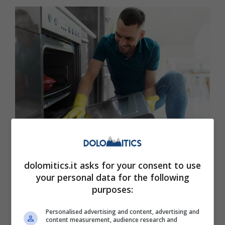
Come pulire il forno (anche il doppio vetro) con pochi
passaggi Dolomitics.it
dolomitics.it asks for your consent to use
your personal data for the following
Se si sporca, il forno sembrerà vecchio e
purposes:
trascurato e potrebbero risentirne anche i
Personalised advertising and content, advertising and
cibi cotti al suo interno. Infatti residui di
content measurement, audience research and