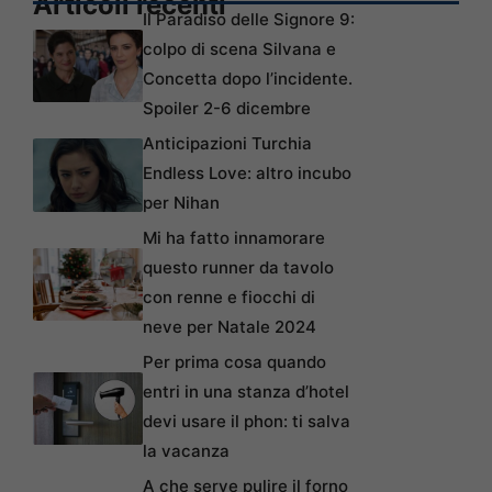
Articoli recenti
Il Paradiso delle Signore 9:
colpo di scena Silvana e
Concetta dopo l’incidente.
Spoiler 2-6 dicembre
Anticipazioni Turchia
Endless Love: altro incubo
per Nihan
Mi ha fatto innamorare
questo runner da tavolo
con renne e fiocchi di
neve per Natale 2024
Per prima cosa quando
entri in una stanza d’hotel
devi usare il phon: ti salva
la vacanza
A che serve pulire il forno