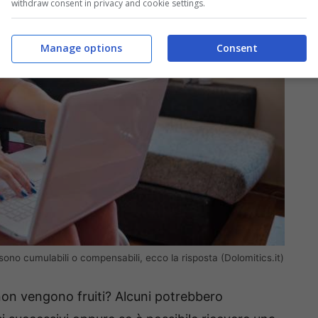
withdraw consent in privacy and cookie settings.
Manage options
Consent
 sono cumulabili o compensabili, ecco la risposta (Dolomitics.it)
on vengono fruiti? Alcuni potrebbero