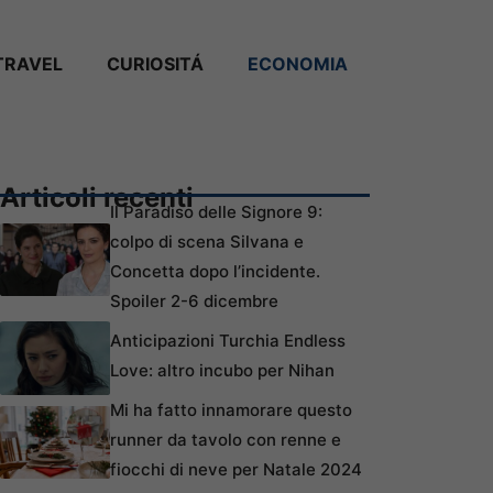
TRAVEL
CURIOSITÁ
ECONOMIA
Articoli recenti
Il Paradiso delle Signore 9:
colpo di scena Silvana e
Concetta dopo l’incidente.
Spoiler 2-6 dicembre
Anticipazioni Turchia Endless
Love: altro incubo per Nihan
Mi ha fatto innamorare questo
runner da tavolo con renne e
fiocchi di neve per Natale 2024