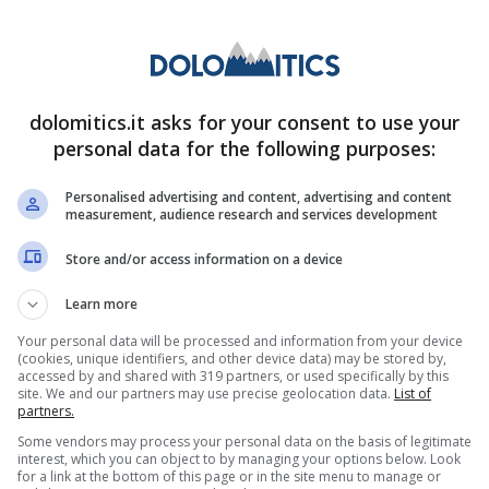
 al 4%
. Oppure i
permessi retribuiti sul lavoro
.
104: se ti stai chiedendo se
dolomitics.it asks for your consent to use your
nsabili, ecco la risposta
personal data for the following purposes:
messi retribuiti al mese
, oppure di
permessi
Personalised advertising and content, advertising and content
measurement, audience research and services development
no, in base al proprio contratto. Contratti pari a
Store and/or access information on a device
 ore di permesso, mentre quelli inferiori a 6 ore,
Learn more
Your personal data will be processed and information from your device
(cookies, unique identifiers, and other device data) may be stored by,
accessed by and shared with 319 partners, or used specifically by this
site. We and our partners may use precise geolocation data.
List of
partners.
Some vendors may process your personal data on the basis of legitimate
interest, which you can object to by managing your options below. Look
for a link at the bottom of this page or in the site menu to manage or