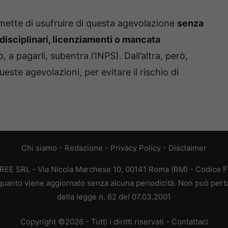
mette di usufruire di questa agevolazione
senza
 disciplinari, licenziamenti o mancata
, a pagarli, subentra l’INPS). Dall’altra, però,
ste agevolazioni, per evitare il rischio di
Chi siamo
-
Redazione
-
Privacy Policy
-
Disclaimer
AFREE SRL - Via Nicola Marchese 10, 00141 Roma (RM) - Codice Fi
n quanto viene aggiornato senza alcuna periodicità. Non può pert
della legge n. 62 del 07.03.2001
Copyright ©2026 - Tutti i diritti riservati -
Contattaci