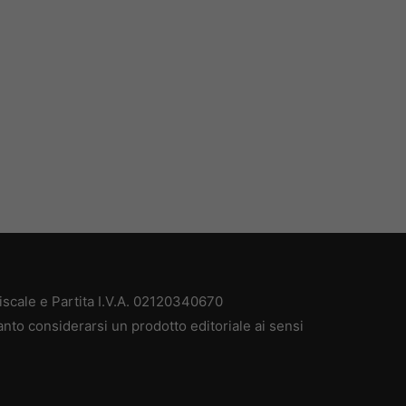
scale e Partita I.V.A. 02120340670
anto considerarsi un prodotto editoriale ai sensi