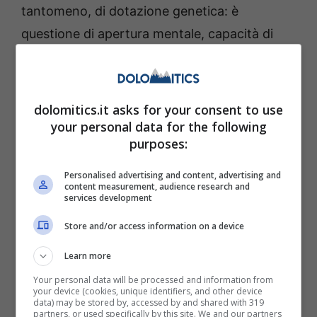
tantomeno, di dotazione genetica: è
questione di apertura mentale, capacità di
ragionare con la propria testa, capacità di
ascoltare e analizzare. Chi ha un Quoziente
Intellettivo basso non è nato sfortunato –
dolomitics.it asks for your consent to use
salvo casi di malattie mentali ovviamente –
your personal data for the following
purposes:
ma, semplicemente, non allena mai certe
capacità che tutti abbiamo.
Personalised advertising and content, advertising and
content measurement, audience research and
services development
Store and/or access information on a device
Learn more
Your personal data will be processed and information from
your device (cookies, unique identifiers, and other device
data) may be stored by, accessed by and shared with 319
partners, or used specifically by this site. We and our partners