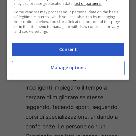
may use precise geolocation data.
List of partners.
Some vendors may process your personal data on the basis
of legitimate interest, which you can object to by managing
your options below. Look for a link at the bottom of this page
or in the site menu to manage or withdraw consent in privacy
and cookie settings.
Ecco le 5 abitudini tipiche di chi ha un QI basso/Dolomitics.it
Consent
Come riconoscere una persona poco
intelligente? Da queste 5 abitudini!
Manage options
Tendenza al pettegolezzo
. Le persone
intelligenti impiegano il tempo a
cercare di migliorare se stesse
leggendo, facendo sport, seguendo
corsi di specializzazione, andando a
conferenze. Le persone con un