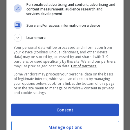
categoria. Ma se il lavoratore svolge una
Personalised advertising and content, advertising and
content measurement, audience research and
mansione gravosa e si licenzia, se ha
services development
maturato i requisiti richiesti, può accedere al
Store and/or access information on a device
pensionamento con l’APE sociale. L’importo
Learn more
dell’assegno non può superare i 1.500 euro
Your personal data will be processed and information from
mensili, e la prestazione è erogata per dodici
your device (cookies, unique identifiers, and other device
data) may be stored by, accessed by and shared with 319
mensilità, non è prevista la quattordicesima e
partners, or used specifically by this site. We and our partners
may use precise geolocation data.
List of partners.
la tredicesima.
Some vendors may process your personal data on the basis
of legitimate interest, which you can object to by managing
your options below. Look for a link at the bottom of this page
Poi,
la pensione anticipata
che non prevede
or in the site menu to manage or withdraw consent in privacy
and cookie settings.
tutele e il lavoratore che si licenzia e ha
raggiunto un’anzianità contributiva di 42 e 10
Consent
mesi se uomo e 41 e 10 mesi se donna, può
accedere a questa misura a prescindere
Manage options