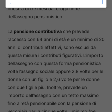
dall’età anagrafica. Inoltre, prevista una
finestra di tre mesi dall’erogazione
dell’assegno pensionistico.
La
pensione contributiva
che prevede
l’accesso con 64 anni di età e un minimo di 20
anni di contributi effettivi, sono esclusi da
questa misura i contributi figurativi. L’importo
dell’assegno con questa forma pensionistica
volte l’assegno sociale oppure 2,8 volte per le
donne con un figlio e 2,6 volte per le donne
con due figli e più. Inoltre, prevede un
importo dell’assegno con un tetto massimo
fino all’età pensionabile con la pensione di
vecchiaia pari a cinque volte il minimo (nel