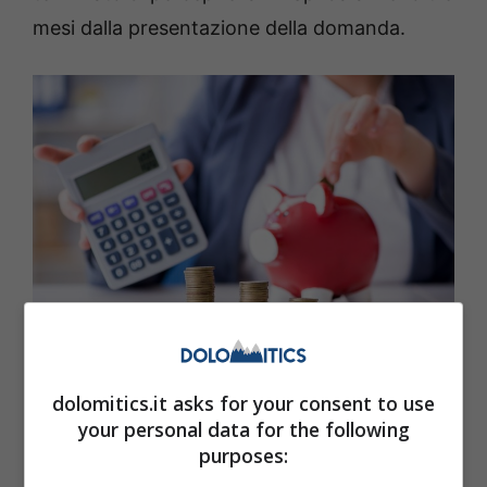
mesi dalla presentazione della domanda.
In pensione dopo il licenziamento: 4 misure che lo
dolomitics.it asks for your consent to use
permettono anche nel 2025 (dolomitics.it)
your personal data for the following
purposes:
Pertanto, chi si licenza non rientra in questa