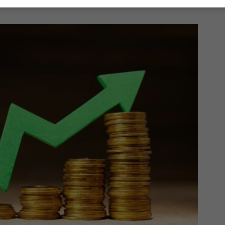
hé nulli
.