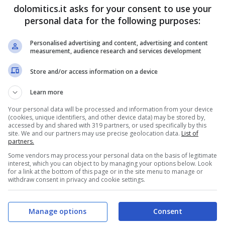
dolomitics.it asks for your consent to use your
tomatico
senza il bisogno di presentare alcuna
personal data for the following purposes:
requazione che consente di adattare le
Personalised advertising and content, advertising and content
adini all’inflazione. Per fare un esempio, negli
measurement, audience research and services development
est’ultima ha raggiunto rispettivamente il 5,4% e
Store and/or access information on a device
degli importi.
Learn more
Your personal data will be processed and information from your device
i ai contribuenti: quanti
(cookies, unique identifiers, and other device data) may be stored by,
accessed by and shared with 319 partners, or used specifically by this
e per chi
site. We and our partners may use precise geolocation data.
List of
partners.
Some vendors may process your personal data on the basis of legitimate
ta annualmente e mira ad aiutare i contribuenti
interest, which you can object to by managing your options below. Look
for a link at the bottom of this page or in the site menu to manage or
 che il caro-vita abbia la meglio. Nel 2025,
withdraw consent in privacy and cookie settings.
asceranno alquanto a desiderare: le previsioni
e si teme che, nonostante la perequazione,
i
Manage options
Consent