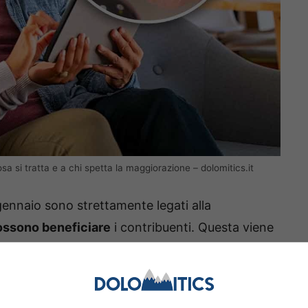
osa si tratta e a chi spetta la maggiorazione – dolomitics.it
gennaio sono strettamente legati alla
possono beneficiare
i contribuenti. Questa viene
ivo di adeguare gli importi erogati mensilmente al
nno i dipendenti, le famiglie e i pensionati, e
r godere degli aumenti.