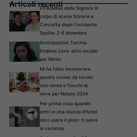
Articoli recenti
Il Paradiso delle Signore 9:
colpo di scena Silvana e
Concetta dopo l’incidente.
Spoiler 2-6 dicembre
Anticipazioni Turchia
Endless Love: altro incubo
per Nihan
Mi ha fatto innamorare
questo runner da tavolo
con renne e fiocchi di
neve per Natale 2024
Per prima cosa quando
entri in una stanza d’hotel
devi usare il phon: ti salva
la vacanza