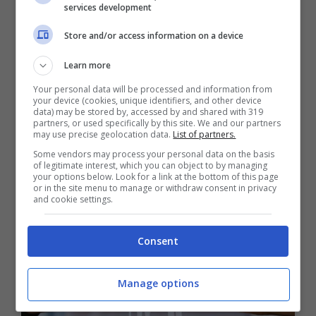
services development
la richiesta di chiarimenti con l’ufficio
legislativo del Ministero del lavoro. Fornendo
Store and/or access information on a device
dei chiarimenti sul corretto adempimento di
Learn more
quello che è l’obbligo contributivo per i
Your personal data will be processed and information from
lavoratori reimpiegati o che di fatto
your device (cookies, unique identifiers, and other device
data) may be stored by, accessed by and shared with 319
proseguono il lavoro anche dopo aver
partners, or used specifically by this site. We and our partners
may use precise geolocation data.
List of partners.
ricevuto la pensione.
Some vendors may process your personal data on the basis
of legitimate interest, which you can object to by managing
your options below. Look for a link at the bottom of this page
or in the site menu to manage or withdraw consent in privacy
and cookie settings.
Consent
Manage options