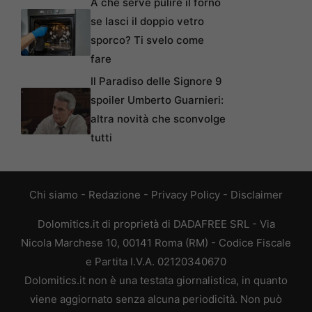
A che serve pulire il forno
se lasci il doppio vetro
sporco? Ti svelo come
fare
Il Paradiso delle Signore 9
spoiler Umberto Guarnieri:
altra novità che sconvolge
tutti
Chi siamo
-
Redazione
-
Privacy Policy
-
Disclaimer
Dolomitics.it di proprietà di DADAFREE SRL - Via
Nicola Marchese 10, 00141 Roma (RM) - Codice Fiscale
e Partita I.V.A. 02120340670
Dolomitics.it non è una testata giornalistica, in quanto
viene aggiornato senza alcuna periodicità. Non può