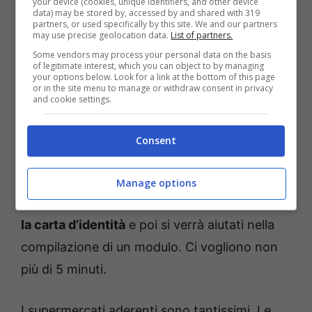
your device (cookies, unique identifiers, and other device
data) may be stored by, accessed by and shared with 319
partners, or used specifically by this site. We and our partners
may use precise geolocation data.
List of partners.
Basta la carta d’identità per avere lo sconto: ecco come
funziona la nuova iniziativa/Dolomitics.it
Some vendors may process your personal data on the basis
of legitimate interest, which you can object to by managing
your options below. Look for a link at the bottom of this page
or in the site menu to manage or withdraw consent in privacy
Se noi consumatori abbiamo l’esigenza di
and cookie settings.
risparmiare, i
supermercati – in tempi di crisi
più che mai – hanno l’esigenza di fidelizzare i
Consent
clienti
per non farseli scappare e, dunque, via
alle tessere fedeltà! Per ottenere queste
Manage options
tessere non bisogna fare altro che
mostrare
la carta d’identità
e poi si verrà aiutati nella
compilazione di un modulo. Ci vogliono non
più di 5 minuti.
I supermercati aderenti sono tantissimi. Le