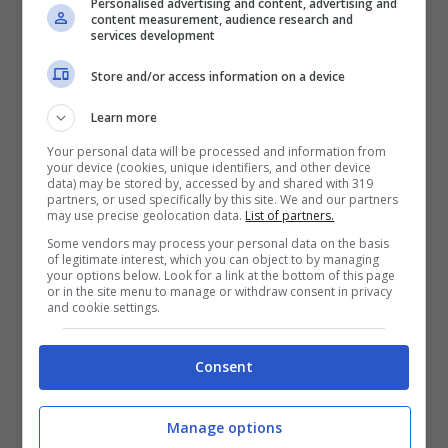
Personalised advertising and content, advertising and
content measurement, audience research and
spesso,
le nuove puntate saranno in onda
services development
anche di domenica sera, a partire proprio dal
Store and/or access information on a device
1°.
Learn more
Si registrerà cos
ì un passaggio di testimone
Your personal data will be processed and information from
your device (cookies, unique identifiers, and other device
con un’altra soap turca che ha appassionato
data) may be stored by, accessed by and shared with 319
partners, or used specifically by this site. We and our partners
i telespettatori e che si è da poco conclusa,
may use precise geolocation data.
List of partners.
“
La rosa della vendetta
“.
Al momento la serie
Some vendors may process your personal data on the basis
of legitimate interest, which you can object to by managing
sarà trasmessa, salvo ulteriori stravolgimenti
your options below. Look for a link at the bottom of this page
or in the site menu to manage or withdraw consent in privacy
non ancora previsti, per tutta la parte finale
and cookie settings.
dell’anno, dalle 21.30 alle 23.45, così da
Consent
concludere in relax la settimana.
Manage options