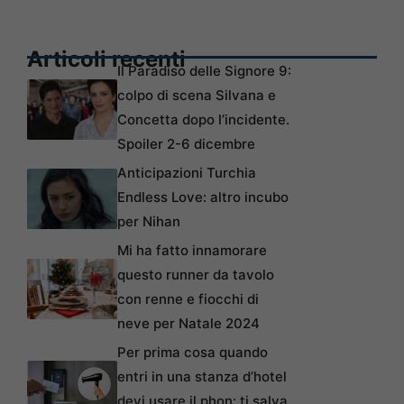
Articoli recenti
Il Paradiso delle Signore 9:
colpo di scena Silvana e
Concetta dopo l’incidente.
Spoiler 2-6 dicembre
Anticipazioni Turchia
Endless Love: altro incubo
per Nihan
Mi ha fatto innamorare
questo runner da tavolo
con renne e fiocchi di
neve per Natale 2024
Per prima cosa quando
entri in una stanza d’hotel
devi usare il phon: ti salva