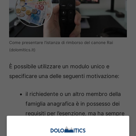
Come presentare l’istanza di rimborso del canone Rai
(dolomitics.it)
È possibile utilizzare un modulo unico e
specificare una delle seguenti motivazione:
il richiedente o un altro membro della
famiglia anagrafica è in possesso dei
requisiti per l’esenzione, ma ha sempre
pagato. I requisiti che danno diritto
all’esenzione sono: 75 anni di età con