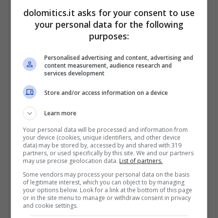
un reddito familiare non superiore a
dolomitics.it asks for your consent to use
your personal data for the following
8.000 euro. Per ottenere il rimborso
purposes:
bisogna presentare il modello di
dichiarazione sostituta in cui si dichiara
Personalised advertising and content, advertising and
content measurement, audience research and
l’età e il reddito percepito annualmente;
services development
il richiedente o un componente del
Store and/or access information on a device
nucleo familiare è esente per effetto di
Learn more
convenzioni internazionali (militari
Your personal data will be processed and information from
stranieri e diplomatici), anche in questo
your device (cookies, unique identifiers, and other device
data) may be stored by, accessed by and shared with 319
caso bisogna presentare il modello di
partners, or used specifically by this site. We and our partners
may use precise geolocation data.
List of partners.
dichiarazione sostitutiva;
Some vendors may process your personal data on the basis
quando il canone Rai è stato pagato
of legitimate interest, which you can object to by managing
your options below. Look for a link at the bottom of this page
dal richiedente e da un componente
or in the site menu to manage or withdraw consent in privacy
and cookie settings.
della famiglia, l’abbonamento è dovuto