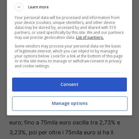
Learn more
Your personal data will be processed and information from
Busta paga a dicembre più alta: quanto aumenta per ogni
your device (cookies, unique identifiers, and other device
regione – dolomitics.it
data) may be stored by, accessed by and shared with 319
partners, or used specifically by this site. We and our partners
may use precise geolocation data.
List of partners.
Riguardo all’
Emilia Romagna
si ha l’aliquota
Some vendors may process your personal data on the basis
of legitimate interest, which you can object to by managing
del 1,33% per i redditi fino a 15mila euro,
your options below. Look for a link at the bottom of this page
or in the site menu to manage or withdraw consent in privacy
mentre sarà tra 1,93% e 2,23% per i redditi
and cookie settings.
fino a 75mila euro; se si va oltre i 75mila euro,
allora c’è il 2,33%. In
Friuli Venezia Giulia
c’è
Consent
lo 0,70% per i redditi fino a 15mila euro,
mentre l’1,23% per quelli oltre i 15mila euro.
Manage options
Nel
Lazio
c’è l’1,73% per i redditi fino a 15mila
euro; fino a 75mila euro oscilla tra 2,73% e
3,23%, poi per oltre i 75mila euro si ha il