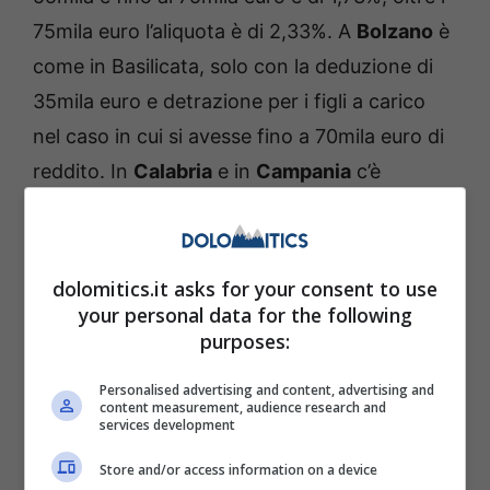
75mila euro l’aliquota è di 2,33%. A
Bolzano
è
come in Basilicata, solo con la deduzione di
35mila euro e detrazione per i figli a carico
nel caso in cui si avesse fino a 70mila euro di
reddito. In
Calabria
e in
Campania
c’è
l’aliquota unica a 2,03% su tutti i redditi.
dolomitics.it asks for your consent to use
your personal data for the following
purposes:
Personalised advertising and content, advertising and
content measurement, audience research and
services development
Store and/or access information on a device