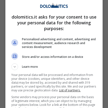
dolomitics.it asks for your consent to use
your personal data for the following
purposes:
Personalised advertising and content, advertising and
content measurement, audience research and
services development
Store and/or access information on a device
Scadenza fiscale: chi sono i contribuenti che dovranno
versare la rata – dolomitics.it
Learn more
Your personal data will be processed and information from
your device (cookies, unique identifiers, and other device
Chi non adempie rischia seri problemi con il
data) may be stored by, accessed by and shared with 319
partners, or used specifically by this site. We and our partners
Fisco. La mancata liquidazione della rata
may use precise geolocation data.
List of partners.
porta infatti alla
decadenza della
Some vendors may process your personal data on the basis
of legitimate interest, which you can object to by managing
rottamazione,
annullando così i benefici
your options below. Look for a link at the bottom of this page