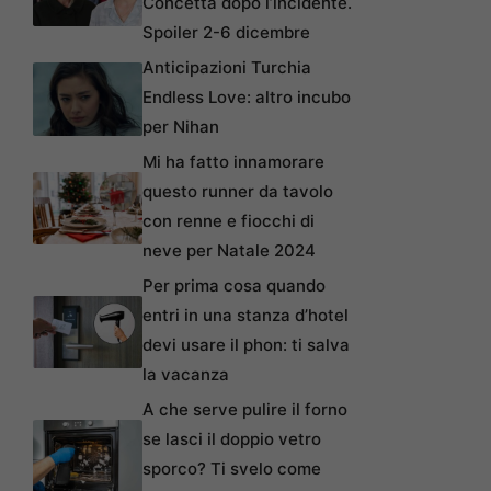
Concetta dopo l’incidente.
Spoiler 2-6 dicembre
Anticipazioni Turchia
Endless Love: altro incubo
per Nihan
Mi ha fatto innamorare
questo runner da tavolo
con renne e fiocchi di
neve per Natale 2024
Per prima cosa quando
entri in una stanza d’hotel
devi usare il phon: ti salva
la vacanza
A che serve pulire il forno
se lasci il doppio vetro
sporco? Ti svelo come