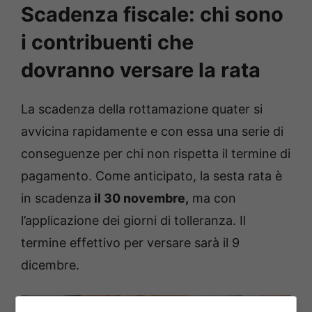
Scadenza fiscale: chi sono
i contribuenti che
dovranno versare la rata
La scadenza della rottamazione quater si
avvicina rapidamente e con essa una serie di
conseguenze per chi non rispetta il termine di
pagamento. Come anticipato, la sesta rata è
in scadenza
il 30 novembre,
ma con
l’applicazione dei giorni di tolleranza. Il
termine effettivo per versare sarà il 9
dicembre.